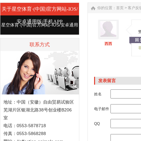
你的位置：
首页
> 客户反
关于星空体育·(中国)官方网站-IOS/
安卓通用版/手机APP
星空体育·(中国)官方网站-IOS/安卓通用
回 
版/手机APP环境
西西
联系方式
发表留言
姓名
地址：中国（安徽）自由贸易试验区
电子邮件
芜湖片区银湖北路38号创业楼B206
室
QQ
电话：0553-5878718
传真：0553-5868288