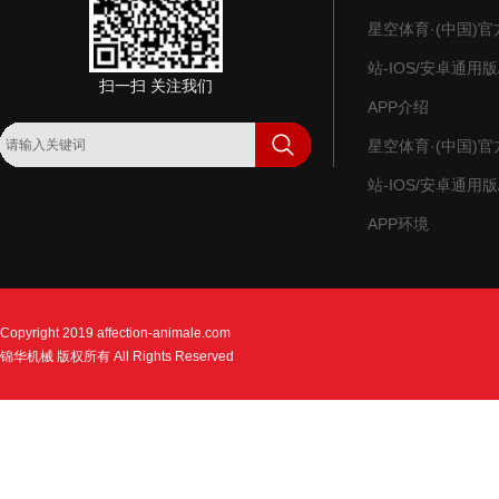
星空体育·(中国)官
站-IOS/安卓通用版
扫一扫 关注我们
APP介绍
星空体育·(中国)官
站-IOS/安卓通用版
APP环境
Copyright 2019
affection-animale.com
锦华机械 版权所有 All Rights Reserved