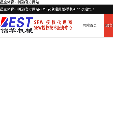
星空体育·(中国)官方网站
网站首页
关于
星空体育·(中国)官方网站-IOS/安卓通用版/手机APP 欢迎您！
网站首页
国)官
关于
国)官
安卓
安卓